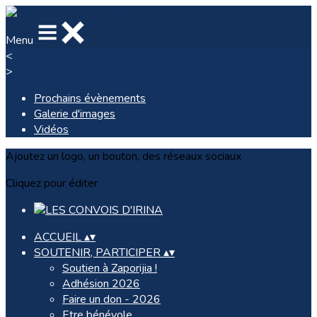
Menu
<
>
Prochains évènements
Galerie d'images
Vidéos
Ajoutez un logo, un bouton, des réseaux sociaux
Cliquez pour éditer
ACCUEIL
▴
▾
SOUTENIR, PARTICIPER
▴
▾
Soutien à Zaporijia !
Adhésion 2026
Faire un don - 2026
Etre bénévole