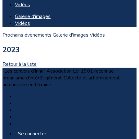
Vidéos
Galerie d'images
Vidéos
Prochains évènements
Galerie d'images
Vidéos
2023
Retour à la liste
"Les convois d'Irina" Association Loi 1901 reconnue
organisme d'intérêt général. Collecte et acheminement
humanitaire en Ukraine.
Plan du site
Licences
Mentions légales
CGUV
Paramétrer vos cookies
Se connecter